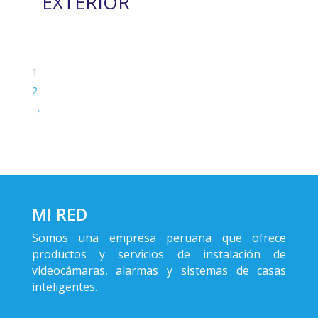
EXTERIOR
1
2
→
MI RED
Somos una empresa peruana que ofrece
productos y servicios de instalación de
videocámaras, alarmas y sistemas de casas
inteligentes.