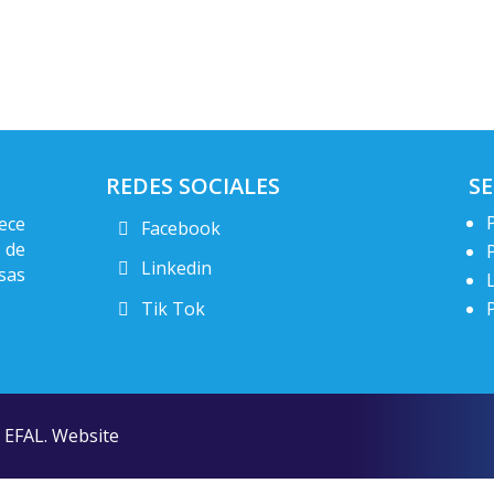
REDES SOCIALES
SE
ece
Facebook
 de
Linkedin
sas
Tik Tok
P
. EFAL. Website