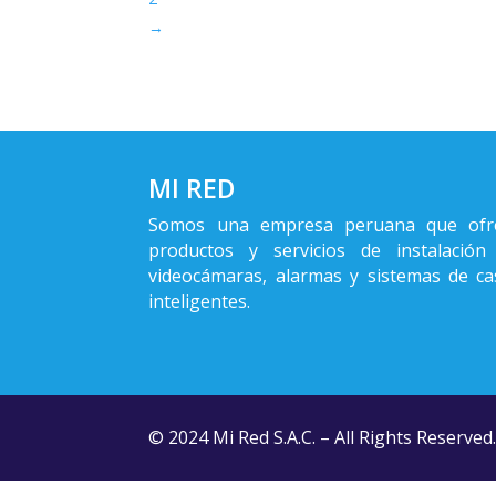
→
MI RED
Somos una empresa peruana que ofr
productos y servicios de instalación
videocámaras, alarmas y sistemas de ca
inteligentes.
© 2024 Mi Red S.A.C. – All Rights Reserved