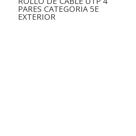
ROLLO DE CABLE UTP 4
PARES CATEGORIA 5E
EXTERIOR
MI RED
Somos una empresa peruana que ofrece productos y
servicios de instalación de videocámaras, alarmas y
sistemas de casas inteligentes.
REDES SOCIALES