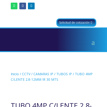
Solicitud de cotización
Inicio
/
CCTV
/
CAMARAS IP
/
TUBOS IP
/ TUBO 4MP
C/LENTE 2.8-12MM IR 30 MTS
TUBO 4MP C/LENTE 2.8-