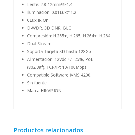
Lente: 2.8-12mm@F1.4
Iluminación: 0.01Lux@1.2
0Lux IR On
D-WDR, 3D DNR, BLC
Compresión: H.265+, H.265, H.264+, H.264
Dual Stream
Soporta Tarjeta SD hasta 128Gb
Alimentación: 12Vdc +/- 25%, PoE
(802.3af). TCP/IP: 10/100Mbps
Compatible Software IVMS 4200.
Sin fuente.
Marca HIKVISION
Productos relacionados