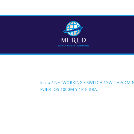
Inicio
/
NETWORKING
/
SWITCH
/ SWITH ADMIN
PUERTOS 1000M Y 1P FIBRA