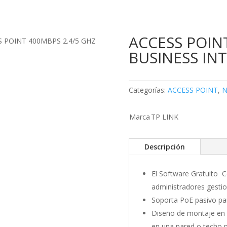
ACCESS POIN
S POINT 400MBPS 2.4/5 GHZ
BUSINESS IN
Categorías:
ACCESS POINT
,
N
Marca
TP LINK
Descripción
El Software Gratuito 
administradores gestio
Soporta PoE pasivo pa
Diseño de montaje en 
en una pared o techo m