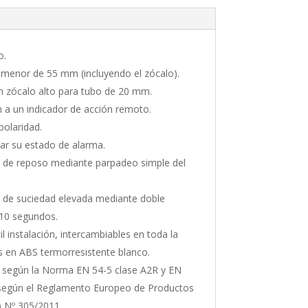
o.
al menor de 55 mm (incluyendo el zócalo).
n zócalo alto para tubo de 20 mm.
n a un indicador de acción remoto.
polaridad.
car su estado de alarma.
o de reposo mediante parpadeo simple del
o de suciedad elevada mediante doble
 10 segundos.
l instalación, intercambiables en toda la
s en ABS termorresistente blanco.
 según la Norma EN 54-5 clase A2R y EN
según el Reglamento Europeo de Productos
) Nº 305/2011.