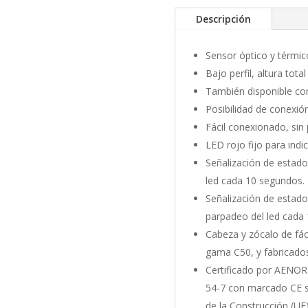
Descripción
Sensor óptico y térmic
Bajo perfil, altura tot
También disponible co
Posibilidad de conexió
Fácil conexionado, sin 
LED rojo fijo para indi
Señalización de estad
led cada 10 segundos.
Señalización de estad
parpadeo del led cada
Cabeza y zócalo de fáci
gama C50, y fabricado
Certificado por AENOR
54-7 con marcado CE 
de la Construcción (UE