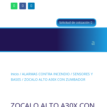
Solicitud de cotización
Inicio
/
ALARMAS CONTRA INCENDIO
/
SENSORES Y
BASES
/ ZOCALO ALTO A30X CON ZUMBADOR
ZOCALO ALTO A30X CON