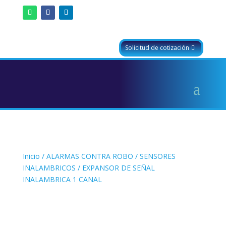
Solicitud de cotización
Inicio
/
ALARMAS CONTRA ROBO
/
SENSORES
INALAMBRICOS
/ EXPANSOR DE SEÑAL
INALAMBRICA 1 CANAL