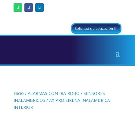
Solicitud de cotización
Inicio
/
ALARMAS CONTRA ROBO
/
SENSORES
INALAMBRICOS
/ AX PRO SIRENA INALAMBRICA
INTERIOR