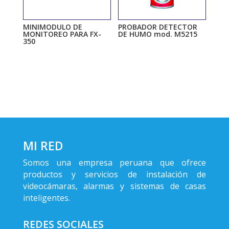
MINIMODULO DE
PROBADOR DETECTOR
MONITOREO PARA FX-
DE HUMO mod. M5215
350
MI RED
Somos una empresa peruana que ofrece
productos y servicios de instalación de
videocámaras, alarmas y sistemas de casas
inteligentes.
REDES SOCIALES