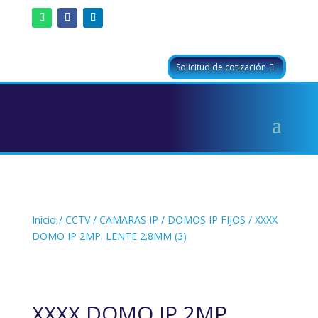
Solicitud de cotización
Inicio
/
CCTV
/
CAMARAS IP
/
DOMOS IP FIJOS
/ XXXX
DOMO IP 2MP. LENTE 2.8MM (3)
XXXX DOMO IP 2MP.