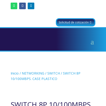
Solicitud de cotización
Inicio
/
NETWORKING
/
SWITCH
/ SWITCH 8P
10/100MBPS. CASE PLASTICO
SWITCH 8P 10/100MBPS.