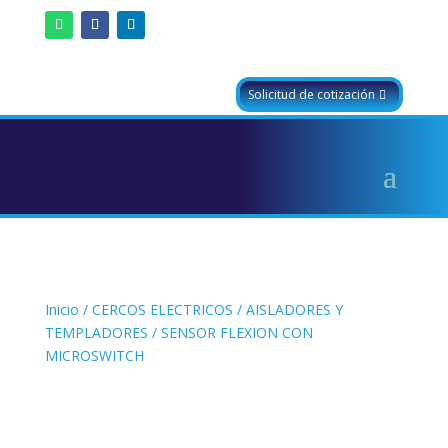
Solicitud de cotización
Inicio
/
CERCOS ELECTRICOS
/
AISLADORES Y
TEMPLADORES
/ SENSOR FLEXION CON
MICROSWITCH