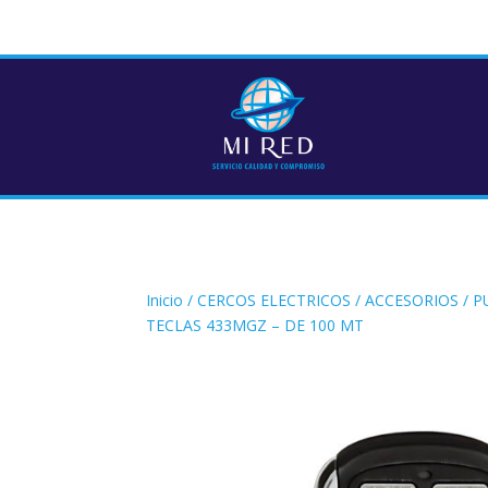
Inicio
/
CERCOS ELECTRICOS
/
ACCESORIOS
/ P
TECLAS 433MGZ – DE 100 MT