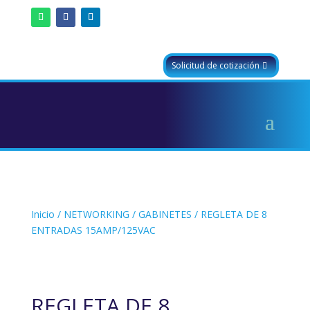
Solicitud de cotización
Inicio
/
NETWORKING
/
GABINETES
/ REGLETA DE 8
ENTRADAS 15AMP/125VAC
REGLETA DE 8