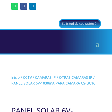
Solicitud de cotización
Inicio
/
CCTV
/
CAMARAS IP
/
OTRAS CAMARAS IP
/
PANEL SOLAR 6V-1030mA PARA CAMARA CS-BC1C
PANEL SOLAR 6V-