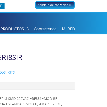
Solicitud de cotización
 PRODUCTOS
Contáctenos
MI RED
Ri8SIR
COS
,
KITS
ER i8 SMD 220VAC +RF881+MOD RF
IA ESTANDAR, MOD H, AMAR, E2COL,