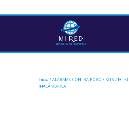
Inicio
/
ALARMAS CONTRA ROBO
/
KITS
/ EC-K
INALÁMBRICA