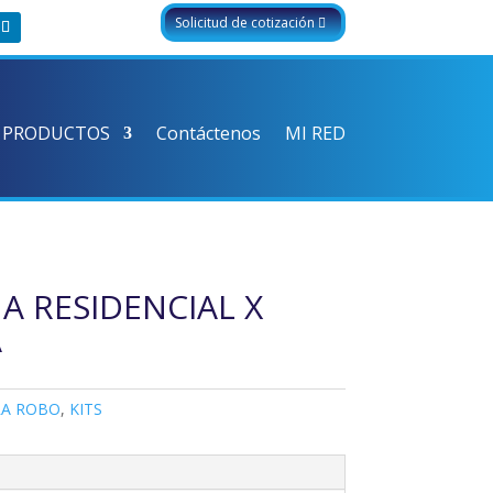
Solicitud de cotización
 PRODUCTOS
Contáctenos
MI RED
A RESIDENCIAL X
A
RA ROBO
,
KITS