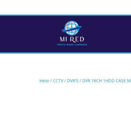
Inicio
/
CCTV
/
DVR'S
/ DVR 16CH 1HDD CASE 