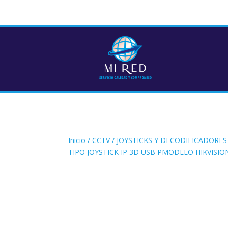
Inicio
/
CCTV
/
JOYSTICKS Y DECODIFICADORES
TIPO JOYSTICK IP 3D USB PMODELO HIKVISIO