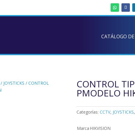
CATÁLOGO DE
CONTROL TIPO
/
JOYSTICKS
/ CONTROL
PMODELO HIK
N
Categorías:
CCTV
,
JOYSTICKS
Marca
HIKVISION