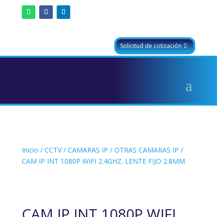
Solicitud de cotización
Inicio
/
CCTV
/
CAMARAS IP
/
OTRAS CAMARAS IP
/
CAM IP INT 1080P WIFI 2.4GHZ. LENTE FIJO 2.8MM
CAM IP INT 1080P WIFI