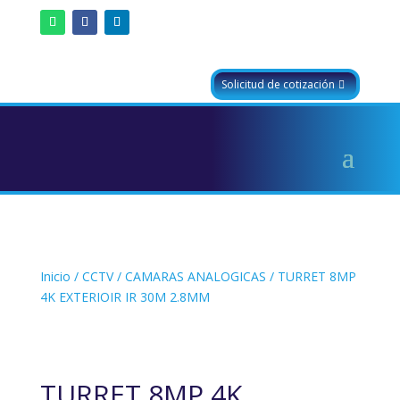
Solicitud de cotización
Inicio
/
CCTV
/
CAMARAS ANALOGICAS
/ TURRET 8MP
4K EXTERIOIR IR 30M 2.8MM
TURRET 8MP 4K