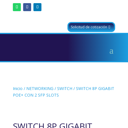
Solicitud de cotización
Inicio
/
NETWORKING
/
SWITCH
/ SWITCH 8P GIGABIT
POE+ CON 2 SFP SLOTS
SWITCH 8P GIGABIT