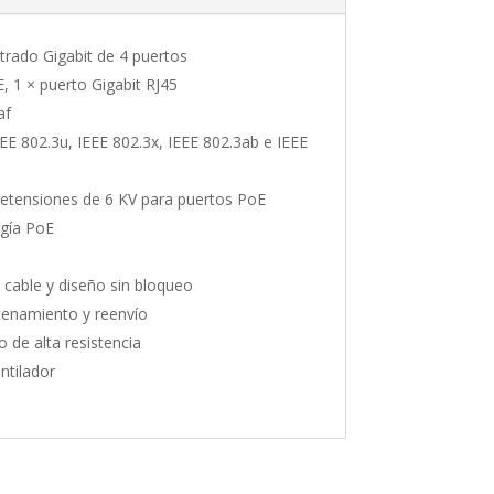
rado Gigabit de 4 puertos
, 1 × puerto Gigabit RJ45
af
EE 802.3u, IEEE 802.3x, IEEE 802.3ab e IEEE
retensiones de 6 KV para puertos PoE
rgía PoE
 cable y diseño sin bloqueo
enamiento y reenvío
 de alta resistencia
ntilador