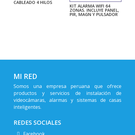
CABLEADO 4 HILOS
KIT ALARMA WIFI 64
ZONAS. INCLUYE PANEL,
PIR, MAGN Y PULSADOR
MI RED
Somos una empresa peruana que ofrece
productos y servicios de instalación de
videocámaras, alarmas y sistemas de casas
inteligentes.
REDES SOCIALES
Facebook