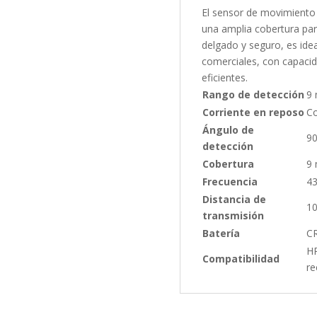
El sensor de movimiento 
una amplia cobertura par
delgado y seguro, es idea
comerciales, con capacid
eficientes.
Rango de detección
9 
Corriente en reposo
Co
Ángulo de
90
detección
Cobertura
9 
Frecuencia
4
Distancia de
10
transmisión
Batería
CR
HR
Compatibilidad
re