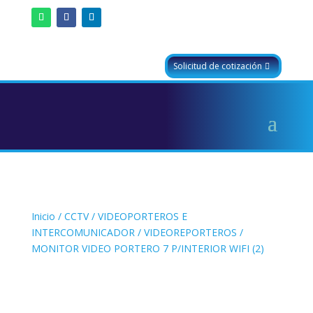
Solicitud de cotización
Inicio
/
CCTV
/
VIDEOPORTEROS E
INTERCOMUNICADOR
/
VIDEOREPORTEROS
/
MONITOR VIDEO PORTERO 7 P/INTERIOR WIFI (2)