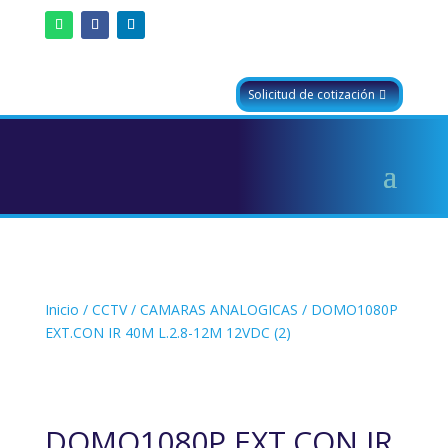
Solicitud de cotización
Inicio
/
CCTV
/
CAMARAS ANALOGICAS
/ DOMO1080P
EXT.CON IR 40M L.2.8-12M 12VDC (2)
DOMO1080P EXT.CON IR