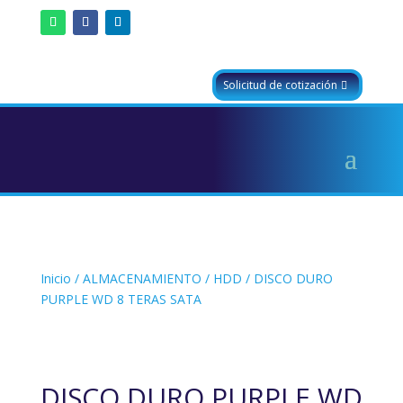
Solicitud de cotización
Inicio
/
ALMACENAMIENTO
/
HDD
/ DISCO DURO
PURPLE WD 8 TERAS SATA
DISCO DURO PURPLE WD