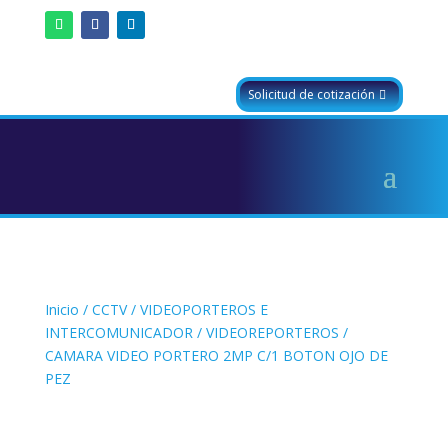
Solicitud de cotización
Inicio
/
CCTV
/
VIDEOPORTEROS E
INTERCOMUNICADOR
/
VIDEOREPORTEROS
/
CAMARA VIDEO PORTERO 2MP C/1 BOTON OJO DE
PEZ